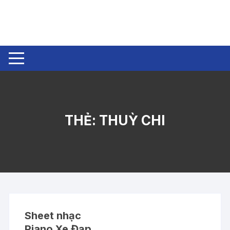
Chuyển
tới
nội
dung
THẺ:
THUỲ CHI
Sheet nhạc
Piano Xe Đạp