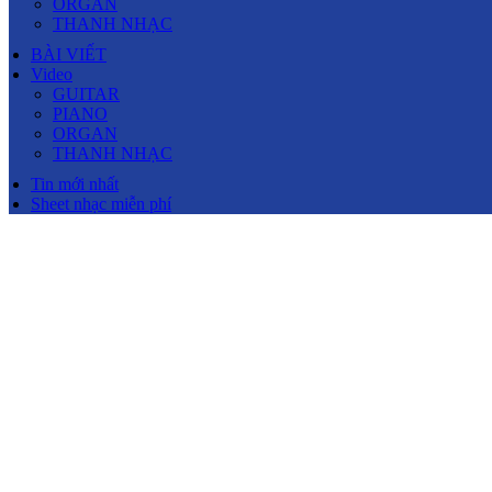
ORGAN
THANH NHẠC
BÀI VIẾT
Video
GUITAR
PIANO
ORGAN
THANH NHẠC
Tin mới nhất
Sheet nhạc miễn phí