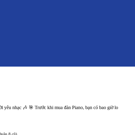
ời yêu nhạc 🎶 🎯 Trước khi mua đàn Piano, bạn có bao giờ lo
uận 8 cũ)