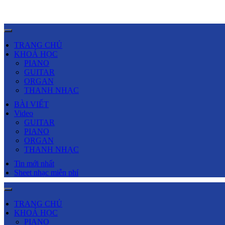
TRANG CHỦ
KHOÁ HỌC
PIANO
GUITAR
ORGAN
THANH NHẠC
BÀI VIẾT
Video
GUITAR
PIANO
ORGAN
THANH NHẠC
Tin mới nhất
Sheet nhạc miễn phí
TRANG CHỦ
KHOÁ HỌC
PIANO