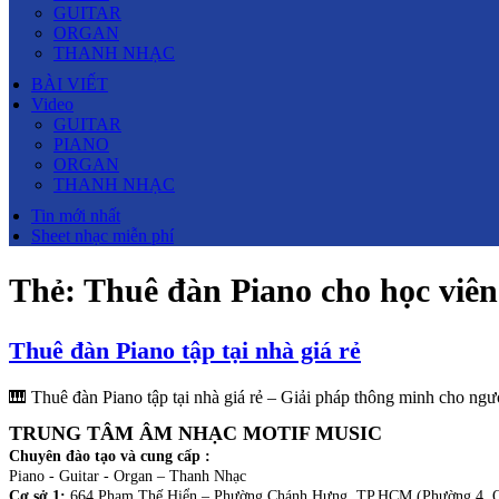
GUITAR
ORGAN
THANH NHẠC
BÀI VIẾT
Video
GUITAR
PIANO
ORGAN
THANH NHẠC
Tin mới nhất
Sheet nhạc miễn phí
Thẻ:
Thuê đàn Piano cho học viên
Thuê đàn Piano tập tại nhà giá rẻ
🎹 Thuê đàn Piano tập tại nhà giá rẻ – Giải pháp thông minh cho ngư
TRUNG TÂM ÂM NHẠC MOTIF MUSIC
Chuyên đào tạo và cung cấp :
Piano - Guitar - Organ – Thanh Nhạc
Cơ sở 1:
664 Phạm Thế Hiển – Phường Chánh Hưng, TP.HCM (Phường 4, Q