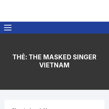
Chuyển
tới
nội
dung
THẺ:
THE MASKED SINGER
VIETNAM