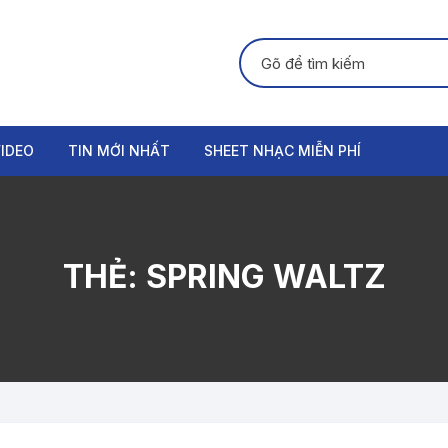
Tìm kiếm:
IDEO
TIN MỚI NHẤT
SHEET NHẠC MIỄN PHÍ
GUITAR
PIANO
THẺ:
SPRING WALTZ
ORGAN
THANH NHẠC