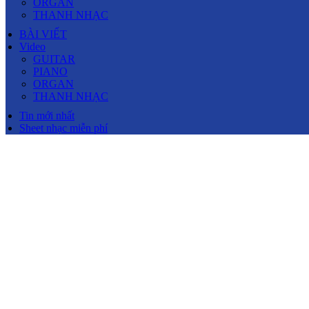
ORGAN
THANH NHẠC
BÀI VIẾT
Video
GUITAR
PIANO
ORGAN
THANH NHẠC
Tin mới nhất
Sheet nhạc miễn phí