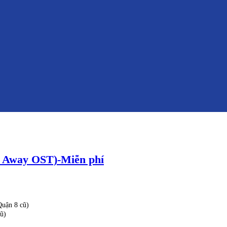
d Away OST)-Miễn phí
uận 8 cũ)
ũ)