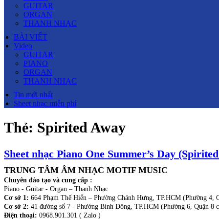
GUITAR
ORGAN
THANH NHẠC
BÀI VIẾT
Video
GUITAR
PIANO
ORGAN
THANH NHẠC
Tin mới nhất
Sheet nhạc miễn phí
Thẻ:
Spirited Away
Sheet nhạc Piano One Summer’s Day (Spirite
TRUNG TÂM ÂM NHẠC MOTIF MUSIC
Chuyên đào tạo và cung cấp :
Piano - Guitar - Organ – Thanh Nhạc
Cơ sở 1:
664 Phạm Thế Hiển – Phường Chánh Hưng, TP.HCM (Phường 4, Q
Cơ sở 2:
41 đường số 7 - Phường Bình Đông, TP.HCM (Phường 6, Quận 8 c
Điện thoại:
0968.901.301 ( Zalo )