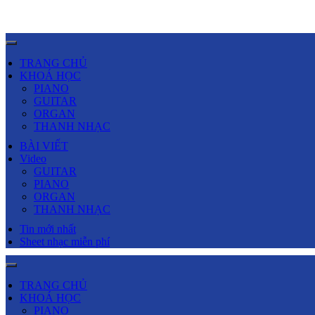
TRANG CHỦ
KHOÁ HỌC
PIANO
GUITAR
ORGAN
THANH NHẠC
BÀI VIẾT
Video
GUITAR
PIANO
ORGAN
THANH NHẠC
Tin mới nhất
Sheet nhạc miễn phí
TRANG CHỦ
KHOÁ HỌC
PIANO