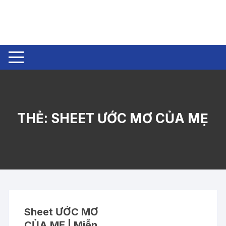
Chuyển
tới
nội
dung
THẺ:
SHEET ƯỚC MƠ CỦA MẸ
Sheet ƯỚC MƠ
CỦA MẸ | Miễn