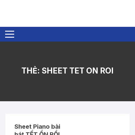
Chuyển
tới
nội
dung
THẺ:
SHEET TET ON ROI
Sheet Piano bài
hát TẾT ỔN RỒI