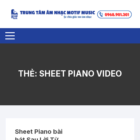
Chuyển
tới
nội
dung
THẺ:
SHEET PIANO VIDEO
Sheet Piano bài
hát Sau Lời Từ