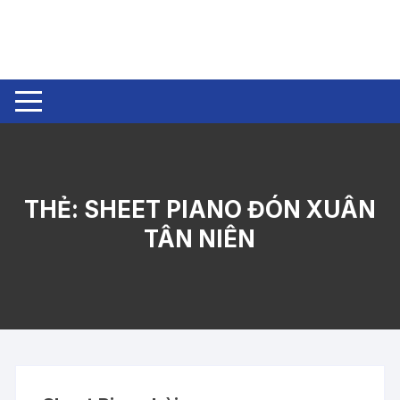
Chuyển
tới
nội
dung
THẺ:
SHEET PIANO ĐÓN XUÂN
TÂN NIÊN