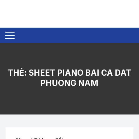
Chuyển
tới
nội
dung
THẺ:
SHEET PIANO BAI CA DAT
PHUONG NAM