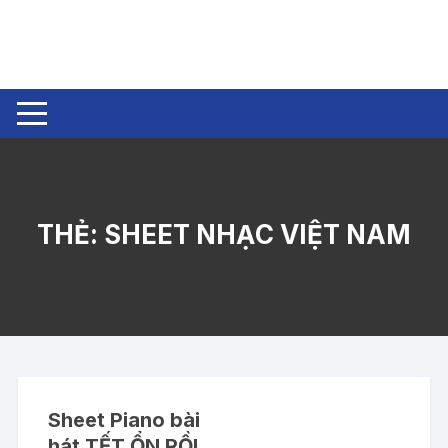
Chuyển
tới
nội
dung
THẺ:
SHEET NHẠC VIỆT NAM
Sheet Piano bài
hát TẾT ỔN RỒI