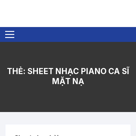
Chuyển
tới
nội
dung
THẺ:
SHEET NHẠC PIANO CA SĨ
MẶT NẠ