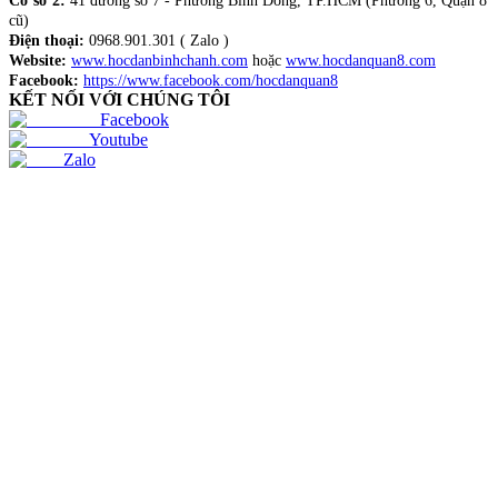
Cơ sở 2:
41 đường số 7 - Phường Bình Đông, TP.HCM (Phường 6, Quận 8
cũ)
Điện thoại:
0968.901.301 ( Zalo )
Website:
www.hocdanbinhchanh.com
hoặc
www.hocdanquan8.com
Facebook:
https://www.facebook.com/hocdanquan8
KẾT NỐI VỚI CHÚNG TÔI
Facebook
Youtube
Zalo