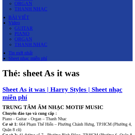
ORGAN
THANH NHẠC
BÀI VIẾT
Video
GUITAR
PIANO
ORGAN
THANH NHẠC
Tin mới nhất
Sheet nhạc miễn phí
Thẻ:
sheet As it was
Sheet As it was | Harry Styles | Sheet nhạc
miễn phí
TRUNG TÂM ÂM NHẠC MOTIF MUSIC
Chuyên đào tạo và cung cấp :
Piano - Guitar - Organ – Thanh Nhạc
Cơ sở 1:
664 Phạm Thế Hiển – Phường Chánh Hưng, TP.HCM (Phường 4,
Quận 8 cũ)