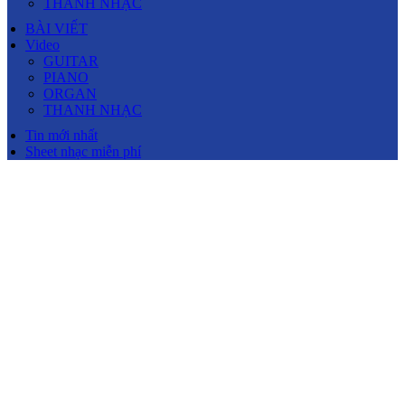
THANH NHẠC
BÀI VIẾT
Video
GUITAR
PIANO
ORGAN
THANH NHẠC
Tin mới nhất
Sheet nhạc miễn phí