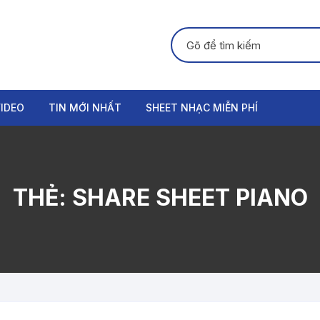
Tìm kiếm:
IDEO
TIN MỚI NHẤT
SHEET NHẠC MIỄN PHÍ
GUITAR
PIANO
THẺ:
SHARE SHEET PIANO
ORGAN
THANH NHẠC