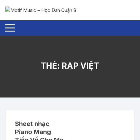
Chuyển
tới
nội
dung
THẺ:
RAP VIỆT
Sheet nhạc
Piano Mang
Tiền Về Cho Mẹ