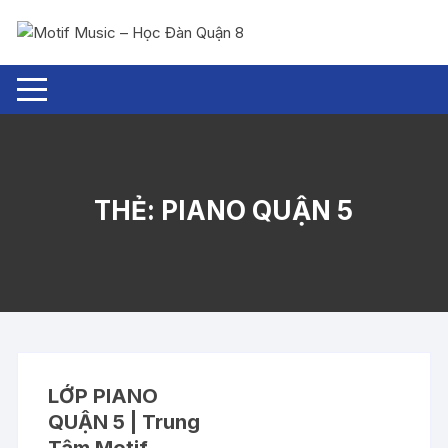
Chuyển
tới
nội
dung
THẺ:
PIANO QUẬN 5
LỚP PIANO
QUẬN 5 | Trung
Tâm Motif