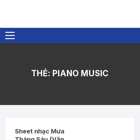
Chuyển
tới
nội
dung
THẺ:
PIANO MUSIC
Sheet nhạc Mưa
Tháng Sáu (Văn