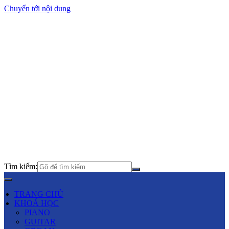
Chuyển tới nội dung
Tìm kiếm:
TRANG CHỦ
KHOÁ HỌC
PIANO
GUITAR