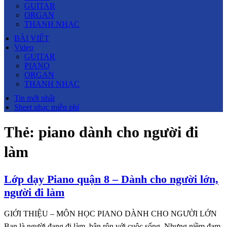
GUITAR
ORGAN
THANH NHẠC
BÀI VIẾT
Video
GUITAR
PIANO
ORGAN
THANH NHẠC
Tin mới nhất
Sheet nhạc miễn phí
Thẻ:
piano dành cho người đi
làm
Lớp dạy Piano quận 8 – Dành cho người lớn,
người đi làm
GIỚI THIỆU – MÔN HỌC PIANO DÀNH CHO NGƯỜI LỚN
Bạn là người đang đi làm, bận rộn với cuộc sống. Nhưng niềm đam