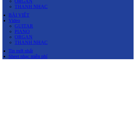
ORGAN
THANH NHẠC
BÀI VIẾT
Video
GUITAR
PIANO
ORGAN
THANH NHẠC
Tin mới nhất
Sheet nhạc miễn phí