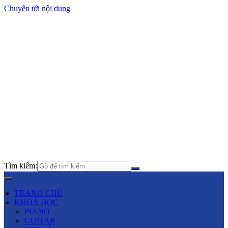
Chuyển tới nội dung
Tìm kiếm:
TRANG CHỦ
KHOÁ HỌC
PIANO
GUITAR