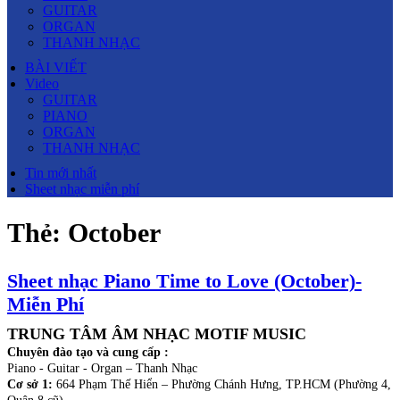
GUITAR
ORGAN
THANH NHẠC
BÀI VIẾT
Video
GUITAR
PIANO
ORGAN
THANH NHẠC
Tin mới nhất
Sheet nhạc miễn phí
Thẻ:
October
Sheet nhạc Piano Time to Love (October)-
Miễn Phí
TRUNG TÂM ÂM NHẠC MOTIF MUSIC
Chuyên đào tạo và cung cấp :
Piano - Guitar - Organ – Thanh Nhạc
Cơ sở 1:
664 Phạm Thế Hiển – Phường Chánh Hưng, TP.HCM (Phường 4,