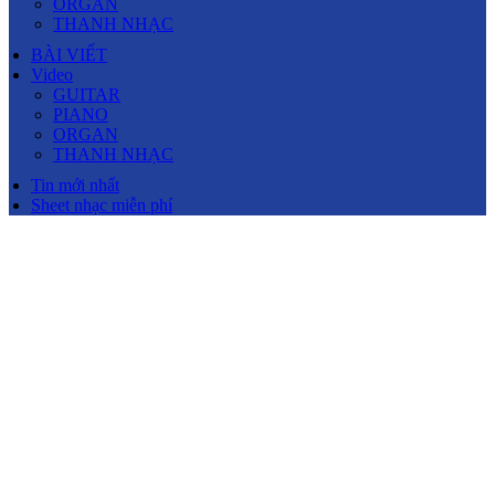
ORGAN
THANH NHẠC
BÀI VIẾT
Video
GUITAR
PIANO
ORGAN
THANH NHẠC
Tin mới nhất
Sheet nhạc miễn phí