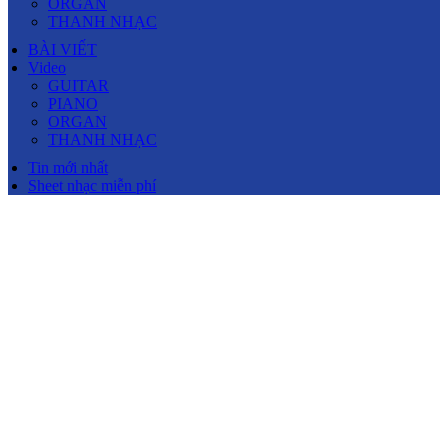
ORGAN
THANH NHẠC
BÀI VIẾT
Video
GUITAR
PIANO
ORGAN
THANH NHẠC
Tin mới nhất
Sheet nhạc miễn phí