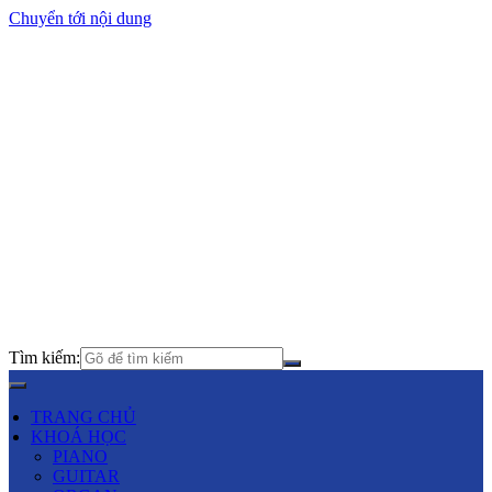
Chuyển tới nội dung
Tìm kiếm:
TRANG CHỦ
KHOÁ HỌC
PIANO
GUITAR