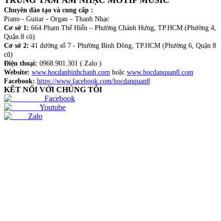
TRUNG TÂM ÂM NHẠC MOTIF MUSIC
Chuyên đào tạo và cung cấp :
Piano - Guitar - Organ – Thanh Nhạc
Cơ sở 1:
664 Phạm Thế Hiển – Phường Chánh Hưng, TP.HCM (Phường 4,
Quận 8 cũ)
Cơ sở 2:
41 đường số 7 - Phường Bình Đông, TP.HCM (Phường 6, Quận 8
cũ)
Điện thoại:
0968.901.301 ( Zalo )
Website:
www.hocdanbinhchanh.com
hoặc
www.hocdanquan8.com
Facebook:
https://www.facebook.com/hocdanquan8
KẾT NỐI VỚI CHÚNG TÔI
Facebook
Youtube
Zalo