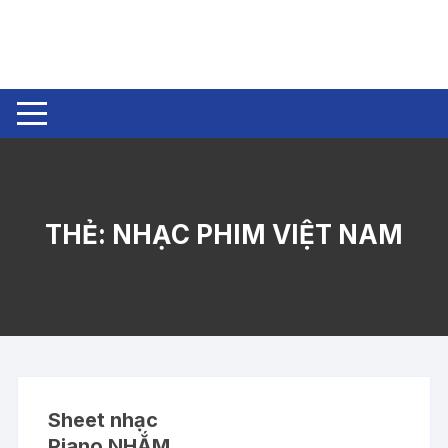
Chuyển
tới
nội
dung
THẺ:
NHẠC PHIM VIỆT NAM
Sheet nhạc
Piano NHẮM