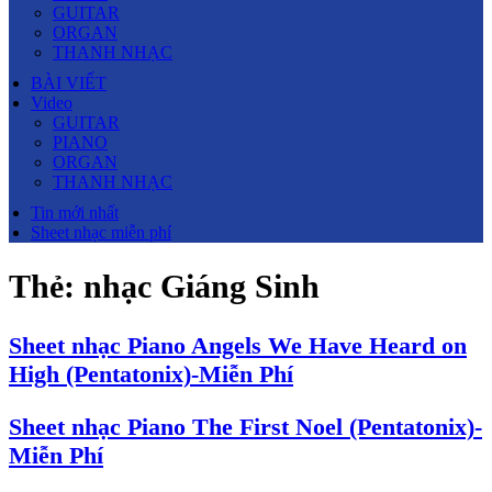
GUITAR
ORGAN
THANH NHẠC
BÀI VIẾT
Video
GUITAR
PIANO
ORGAN
THANH NHẠC
Tin mới nhất
Sheet nhạc miễn phí
Thẻ:
nhạc Giáng Sinh
Sheet nhạc Piano Angels We Have Heard on
High (Pentatonix)-Miễn Phí
Sheet nhạc Piano The First Noel (Pentatonix)-
Miễn Phí