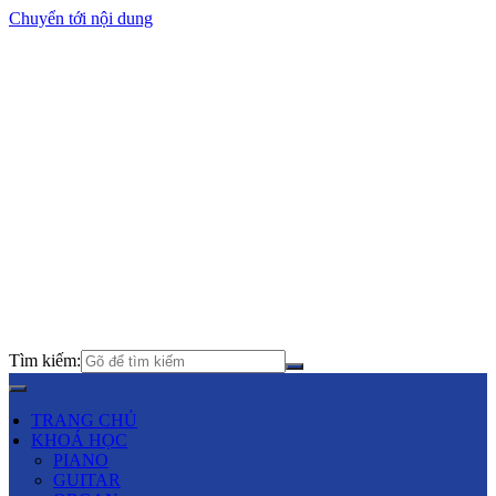
Chuyển tới nội dung
Tìm kiếm:
TRANG CHỦ
KHOÁ HỌC
PIANO
GUITAR