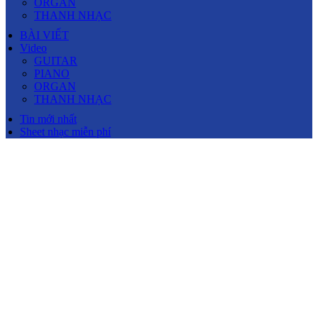
ORGAN
THANH NHẠC
BÀI VIẾT
Video
GUITAR
PIANO
ORGAN
THANH NHẠC
Tin mới nhất
Sheet nhạc miễn phí