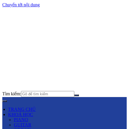
Chuyển tới nội dung
Tìm kiếm:
TRANG CHỦ
KHOÁ HỌC
PIANO
GUITAR