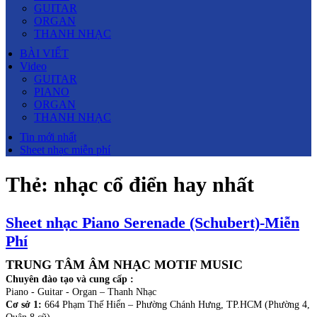
GUITAR
ORGAN
THANH NHẠC
BÀI VIẾT
Video
GUITAR
PIANO
ORGAN
THANH NHẠC
Tin mới nhất
Sheet nhạc miễn phí
Thẻ:
nhạc cổ điển hay nhất
Sheet nhạc Piano Serenade (Schubert)-Miễn
Phí
TRUNG TÂM ÂM NHẠC MOTIF MUSIC
Chuyên đào tạo và cung cấp :
Piano - Guitar - Organ – Thanh Nhạc
Cơ sở 1:
664 Phạm Thế Hiển – Phường Chánh Hưng, TP.HCM (Phường 4,