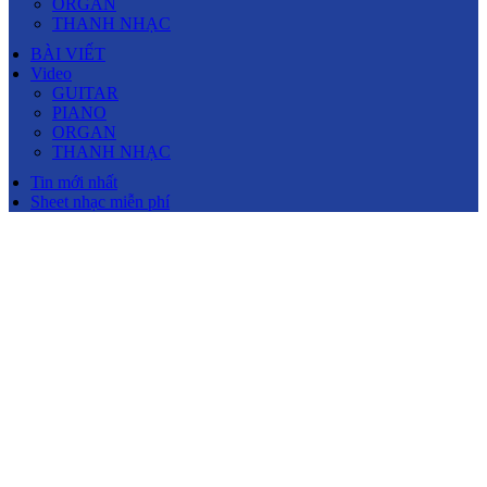
ORGAN
THANH NHẠC
BÀI VIẾT
Video
GUITAR
PIANO
ORGAN
THANH NHẠC
Tin mới nhất
Sheet nhạc miễn phí