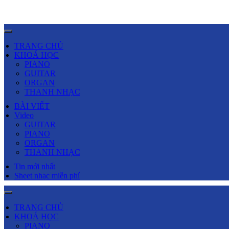
TRANG CHỦ
KHOÁ HỌC
PIANO
GUITAR
ORGAN
THANH NHẠC
BÀI VIẾT
Video
GUITAR
PIANO
ORGAN
THANH NHẠC
Tin mới nhất
Sheet nhạc miễn phí
TRANG CHỦ
KHOÁ HỌC
PIANO