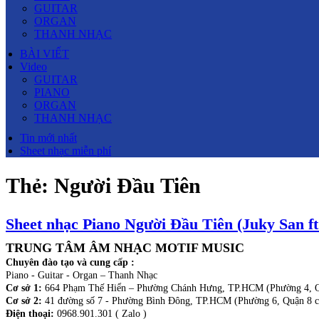
GUITAR
ORGAN
THANH NHẠC
BÀI VIẾT
Video
GUITAR
PIANO
ORGAN
THANH NHẠC
Tin mới nhất
Sheet nhạc miễn phí
Thẻ:
Người Đầu Tiên
Sheet nhạc Piano Người Đầu Tiên (Juky San ft
TRUNG TÂM ÂM NHẠC MOTIF MUSIC
Chuyên đào tạo và cung cấp :
Piano - Guitar - Organ – Thanh Nhạc
Cơ sở 1:
664 Phạm Thế Hiển – Phường Chánh Hưng, TP.HCM (Phường 4, Q
Cơ sở 2:
41 đường số 7 - Phường Bình Đông, TP.HCM (Phường 6, Quận 8 c
Điện thoại:
0968.901.301 ( Zalo )