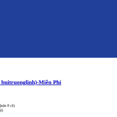
 buitruonglinh)-Miễn Phí
uận 8 cũ)
ũ)