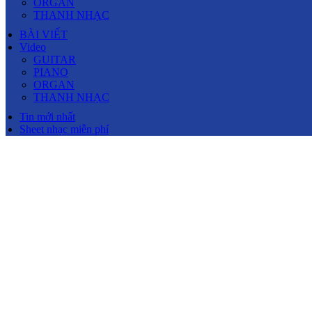
ORGAN
THANH NHẠC
BÀI VIẾT
Video
GUITAR
PIANO
ORGAN
THANH NHẠC
Tin mới nhất
Sheet nhạc miễn phí