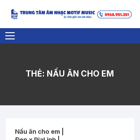
Chuyển
tới
nội
dung
THẺ:
NẤU ĂN CHO EM
Nấu ăn cho em |
Đen x PiaLinh |