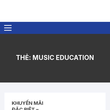
Chuyển
tới
nội
dung
THẺ:
MUSIC EDUCATION
KHUYẾN MÃI
ĐẶC BIỆT –