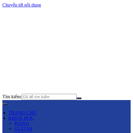
Chuyển tới nội dung
Tìm kiếm:
TRANG CHỦ
KHOÁ HỌC
PIANO
GUITAR