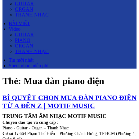
GUITAR
ORGAN
THANH NHẠC
BÀI VIẾT
Video
GUITAR
PIANO
ORGAN
THANH NHẠC
Tin mới nhất
Sheet nhạc miễn phí
Thẻ:
Mua đàn piano điện
BÍ QUYẾT CHỌN MUA ĐÀN PIANO ĐIỆN
TỪ A ĐẾN Z | MOTIF MUSIC
TRUNG TÂM ÂM NHẠC MOTIF MUSIC
Chuyên đào tạo và cung cấp :
Piano - Guitar - Organ – Thanh Nhạc
Cơ sở 1:
664 Phạm Thế Hiển – Phường Chánh Hưng, TP.HCM (Phường 4,