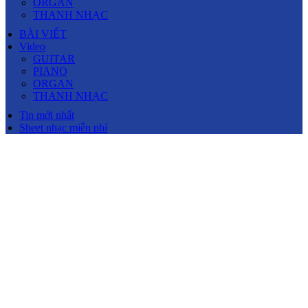
ORGAN
THANH NHẠC
BÀI VIẾT
Video
GUITAR
PIANO
ORGAN
THANH NHẠC
Tin mới nhất
Sheet nhạc miễn phí