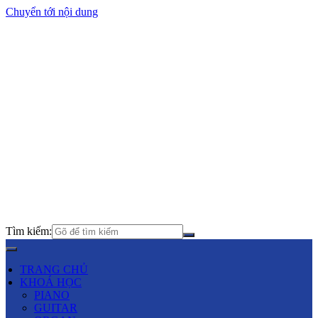
Chuyển tới nội dung
Tìm kiếm:
TRANG CHỦ
KHOÁ HỌC
PIANO
GUITAR