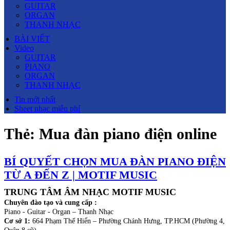
GUITAR
ORGAN
THANH NHẠC
BÀI VIẾT
Video
GUITAR
PIANO
ORGAN
THANH NHẠC
Tin mới nhất
Sheet nhạc miễn phí
Thẻ:
Mua đàn piano điện online
BÍ QUYẾT CHỌN MUA ĐÀN PIANO ĐIỆN
TỪ A ĐẾN Z | MOTIF MUSIC
TRUNG TÂM ÂM NHẠC MOTIF MUSIC
Chuyên đào tạo và cung cấp :
Piano - Guitar - Organ – Thanh Nhạc
Cơ sở 1:
664 Phạm Thế Hiển – Phường Chánh Hưng, TP.HCM (Phường 4,