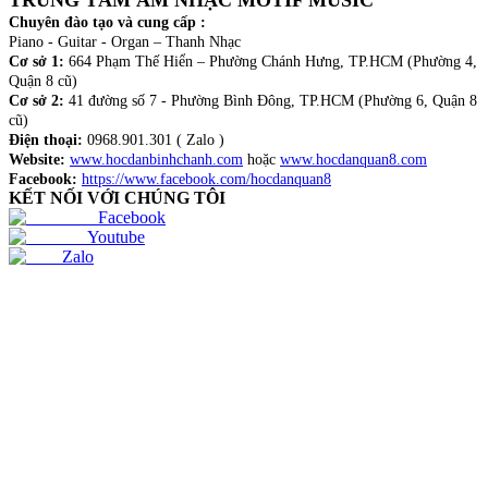
TRUNG TÂM ÂM NHẠC MOTIF MUSIC
Chuyên đào tạo và cung cấp :
Piano - Guitar - Organ – Thanh Nhạc
Cơ sở 1:
664 Phạm Thế Hiển – Phường Chánh Hưng, TP.HCM (Phường 4,
Quận 8 cũ)
Cơ sở 2:
41 đường số 7 - Phường Bình Đông, TP.HCM (Phường 6, Quận 8
cũ)
Điện thoại:
0968.901.301 ( Zalo )
Website:
www.hocdanbinhchanh.com
hoặc
www.hocdanquan8.com
Facebook:
https://www.facebook.com/hocdanquan8
KẾT NỐI VỚI CHÚNG TÔI
Facebook
Youtube
Zalo