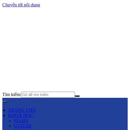
Chuyển tới nội dung
Tìm kiếm:
TRANG CHỦ
KHOÁ HỌC
PIANO
GUITAR