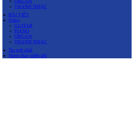
ORGAN
THANH NHẠC
BÀI VIẾT
Video
GUITAR
PIANO
ORGAN
THANH NHẠC
Tin mới nhất
Sheet nhạc miễn phí