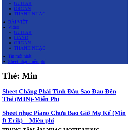
GUITAR
ORGAN
THANH NHẠC
BÀI VIẾT
Video
GUITAR
PIANO
ORGAN
THANH NHẠC
Tin mới nhất
Sheet nhạc miễn phí
Thẻ:
Min
Sheet Chẳng Phải Tình Đầu Sao Đau Đến
Thế (MIN)-Miễn Phí
Sheet nhạc Piano Chưa Bao Giờ Mẹ Kể (Min
ft Erik) – Miễn phí