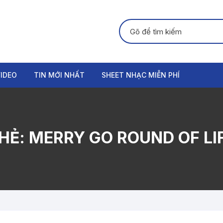
Tìm kiếm:
IDEO
TIN MỚI NHẤT
SHEET NHẠC MIỄN PHÍ
GUITAR
PIANO
HẺ:
MERRY GO ROUND OF LI
ORGAN
THANH NHẠC