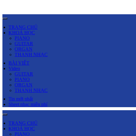
TRANG CHỦ
KHOÁ HỌC
PIANO
GUITAR
ORGAN
THANH NHẠC
BÀI VIẾT
Video
GUITAR
PIANO
ORGAN
THANH NHẠC
Tin mới nhất
Sheet nhạc miễn phí
TRANG CHỦ
KHOÁ HỌC
PIANO