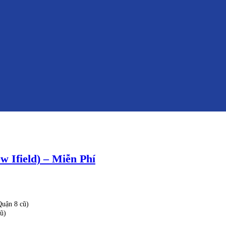
 Ifield) – Miễn Phí
uận 8 cũ)
ũ)