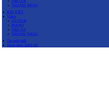
ORGAN
THANH NHẠC
BÀI VIẾT
Video
GUITAR
PIANO
ORGAN
THANH NHẠC
Tin mới nhất
Sheet nhạc miễn phí