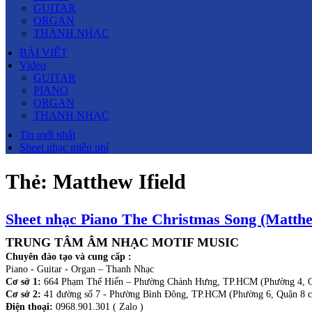
GUITAR
ORGAN
THANH NHẠC
BÀI VIẾT
Video
GUITAR
PIANO
ORGAN
THANH NHẠC
Tin mới nhất
Sheet nhạc miễn phí
Thẻ:
Matthew Ifield
Sheet nhạc Piano The Christmas Song (Matthew
TRUNG TÂM ÂM NHẠC MOTIF MUSIC
Chuyên đào tạo và cung cấp :
Piano - Guitar - Organ – Thanh Nhạc
Cơ sở 1:
664 Phạm Thế Hiển – Phường Chánh Hưng, TP.HCM (Phường 4, Q
Cơ sở 2:
41 đường số 7 - Phường Bình Đông, TP.HCM (Phường 6, Quận 8 c
Điện thoại:
0968.901.301 ( Zalo )