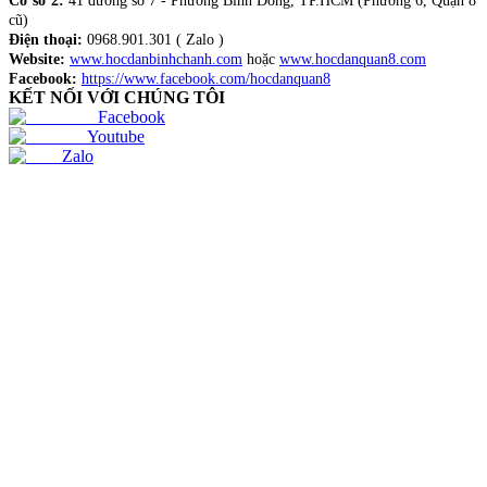
Cơ sở 2:
41 đường số 7 - Phường Bình Đông, TP.HCM (Phường 6, Quận 8
cũ)
Điện thoại:
0968.901.301 ( Zalo )
Website:
www.hocdanbinhchanh.com
hoặc
www.hocdanquan8.com
Facebook:
https://www.facebook.com/hocdanquan8
KẾT NỐI VỚI CHÚNG TÔI
Facebook
Youtube
Zalo