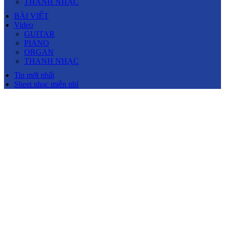
THANH NHẠC
BÀI VIẾT
Video
GUITAR
PIANO
ORGAN
THANH NHẠC
Tin mới nhất
Sheet nhạc miễn phí