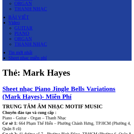
ORGAN
THANH NHẠC
BÀI VIẾT
Video
GUITAR
PIANO
ORGAN
THANH NHẠC
Tin mới nhất
Sheet nhạc miễn phí
Thẻ:
Mark Hayes
Sheet nhạc Piano Jingle Bells Variations
(Mark Hayes)- Miễn Phí
TRUNG TÂM ÂM NHẠC MOTIF MUSIC
Chuyên đào tạo và cung cấp :
Piano - Guitar - Organ – Thanh Nhạc
Cơ sở 1:
664 Phạm Thế Hiển – Phường Chánh Hưng, TP.HCM (Phường 4,
Quận 8 cũ)