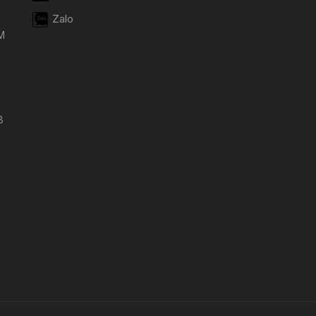
Zalo
M
8