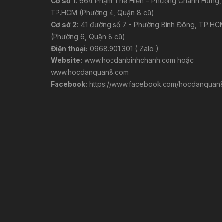
Cơ sở 1:
664 Phạm Thế Hiển – Phường Chánh Hưng,
TP.HCM (Phường 4, Quận 8 cũ)
Cơ sở 2:
41 đường số 7 - Phường Bình Đông, TP.HC
(Phường 6, Quận 8 cũ)
Điện thoại:
0968.901.301 ( Zalo )
Website:
www.hocdanbinhchanh.com
hoặc
www.hocdanquan8.com
Facebook:
https://www.facebook.com/hocdanquan