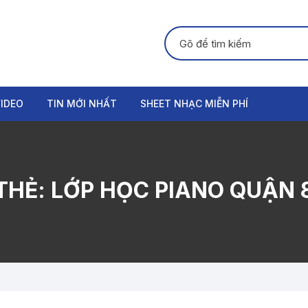
Tìm kiếm:
IDEO
TIN MỚI NHẤT
SHEET NHẠC MIỄN PHÍ
GUITAR
PIANO
THẺ:
LỚP HỌC PIANO QUẬN 
ORGAN
THANH NHẠC