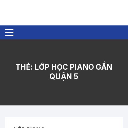
Chuyển
tới
nội
dung
THẺ:
LỚP HỌC PIANO GẦN
QUẬN 5