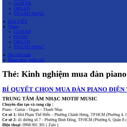
GUITAR
ORGAN
THANH NHẠC
BÀI VIẾT
Video
GUITAR
PIANO
ORGAN
THANH NHẠC
Tin mới nhất
Sheet nhạc miễn phí
Thẻ:
Kinh nghiệm mua đàn piano
BÍ QUYẾT CHỌN MUA ĐÀN PIANO ĐIỆN T
TRUNG TÂM ÂM NHẠC MOTIF MUSIC
Chuyên đào tạo và cung cấp :
Piano - Guitar - Organ – Thanh Nhạc
Cơ sở 1:
664 Phạm Thế Hiển – Phường Chánh Hưng, TP.HCM (Phường 4, Q
Cơ sở 2:
41 đường số 7 - Phường Bình Đông, TP.HCM (Phường 6, Quận 8 c
Điện thoại:
0968.901.301 ( Zalo )