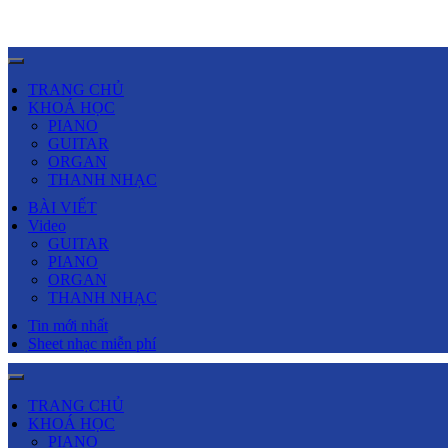
TRANG CHỦ
KHOÁ HỌC
PIANO
GUITAR
ORGAN
THANH NHẠC
BÀI VIẾT
Video
GUITAR
PIANO
ORGAN
THANH NHẠC
Tin mới nhất
Sheet nhạc miễn phí
TRANG CHỦ
KHOÁ HỌC
PIANO