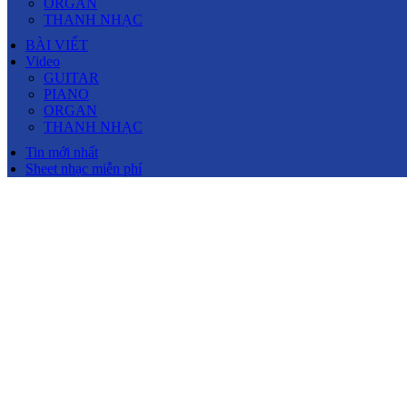
ORGAN
THANH NHẠC
BÀI VIẾT
Video
GUITAR
PIANO
ORGAN
THANH NHẠC
Tin mới nhất
Sheet nhạc miễn phí