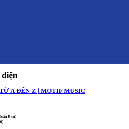
 điện
Ừ A ĐẾN Z | MOTIF MUSIC
uận 8 cũ)
ũ)