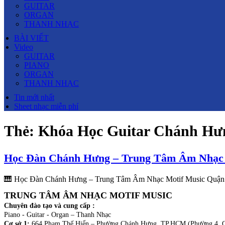
GUITAR
ORGAN
THANH NHẠC
BÀI VIẾT
Video
GUITAR
PIANO
ORGAN
THANH NHẠC
Tin mới nhất
Sheet nhạc miễn phí
Thẻ:
Khóa Học Guitar Chánh Hư
Học Đàn Chánh Hưng – Trung Tâm Âm Nhạc 
🎹 Học Đàn Chánh Hưng – Trung Tâm Âm Nhạc Motif Music Quận 8 
TRUNG TÂM ÂM NHẠC MOTIF MUSIC
Chuyên đào tạo và cung cấp :
Piano - Guitar - Organ – Thanh Nhạc
Cơ sở 1:
664 Phạm Thế Hiển – Phường Chánh Hưng, TP.HCM (Phường 4, Q