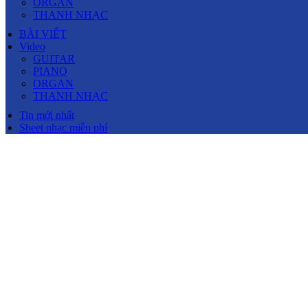
ORGAN
THANH NHẠC
BÀI VIẾT
Video
GUITAR
PIANO
ORGAN
THANH NHẠC
Tin mới nhất
Sheet nhạc miễn phí