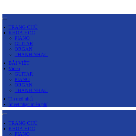
TRANG CHỦ
KHOÁ HỌC
PIANO
GUITAR
ORGAN
THANH NHẠC
BÀI VIẾT
Video
GUITAR
PIANO
ORGAN
THANH NHẠC
Tin mới nhất
Sheet nhạc miễn phí
TRANG CHỦ
KHOÁ HỌC
PIANO