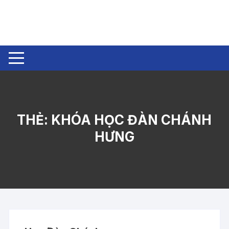
Chuyển
tới
nội
dung
THẺ:
KHÓA HỌC ĐÀN CHÁNH
HƯNG