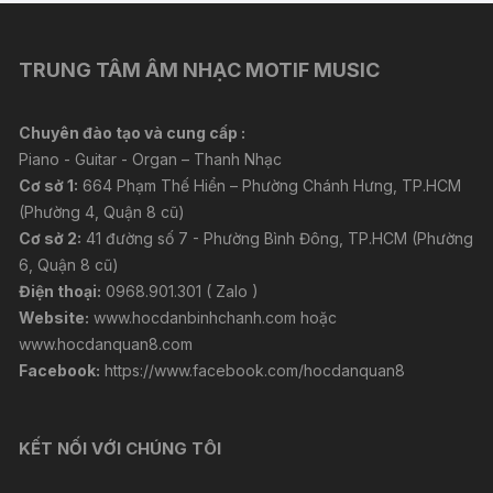
TRUNG TÂM ÂM NHẠC MOTIF MUSIC
Chuyên đào tạo và cung cấp :
Piano - Guitar - Organ – Thanh Nhạc
Cơ sở 1:
664 Phạm Thế Hiển – Phường Chánh Hưng, TP.HCM
(Phường 4, Quận 8 cũ)
Cơ sở 2:
41 đường số 7 - Phường Bình Đông, TP.HCM (Phường
6, Quận 8 cũ)
Điện thoại:
0968.901.301 ( Zalo )
Website:
www.hocdanbinhchanh.com
hoặc
www.hocdanquan8.com
Facebook:
https://www.facebook.com/hocdanquan8
KẾT NỐI VỚI CHÚNG TÔI