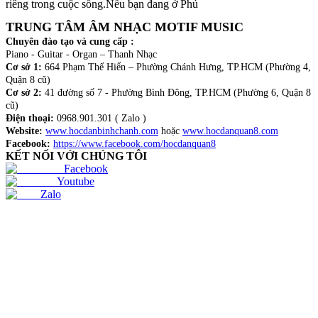
riêng trong cuộc sống.Nếu bạn đang ở Phú
TRUNG TÂM ÂM NHẠC MOTIF MUSIC
Chuyên đào tạo và cung cấp :
Piano - Guitar - Organ – Thanh Nhạc
Cơ sở 1:
664 Phạm Thế Hiển – Phường Chánh Hưng, TP.HCM (Phường 4,
Quận 8 cũ)
Cơ sở 2:
41 đường số 7 - Phường Bình Đông, TP.HCM (Phường 6, Quận 8
cũ)
Điện thoại:
0968.901.301 ( Zalo )
Website:
www.hocdanbinhchanh.com
hoặc
www.hocdanquan8.com
Facebook:
https://www.facebook.com/hocdanquan8
KẾT NỐI VỚI CHÚNG TÔI
Facebook
Youtube
Zalo