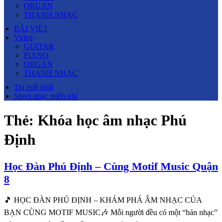
ORGAN
THANH NHẠC
BÀI VIẾT
Video
GUITAR
PIANO
ORGAN
THANH NHẠC
Tin mới nhất
Sheet nhạc miễn phí
Thẻ:
Khóa học âm nhạc Phú
Định
Học Đàn Phú Định – Cùng Motif Music Quận
8
🎵 HỌC ĐÀN PHÚ ĐỊNH – KHÁM PHÁ ÂM NHẠC CỦA
BẠN CÙNG MOTIF MUSIC🎶 Mỗi người đều có một “bản nhạc”