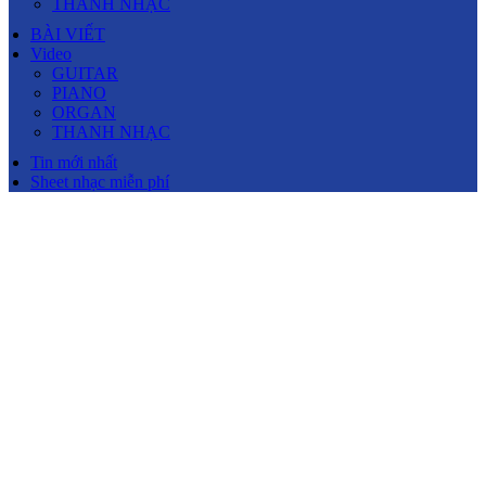
THANH NHẠC
BÀI VIẾT
Video
GUITAR
PIANO
ORGAN
THANH NHẠC
Tin mới nhất
Sheet nhạc miễn phí