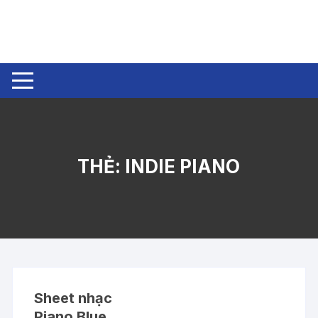
Chuyển
tới
nội
dung
THẺ:
INDIE PIANO
Sheet nhạc
Piano Blue