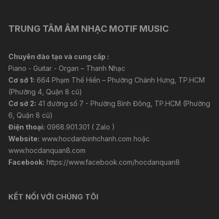
TRUNG TÂM ÂM NHẠC MOTIF MUSIC
Chuyên đào tạo và cung cấp :
Piano - Guitar - Organ – Thanh Nhạc
Cơ sở 1:
664 Phạm Thế Hiển – Phường Chánh Hưng, TP.HCM
(Phường 4, Quận 8 cũ)
Cơ sở 2:
41 đường số 7 - Phường Bình Đông, TP.HCM (Phường
6, Quận 8 cũ)
Điện thoại:
0968.901.301 ( Zalo )
Website:
www.hocdanbinhchanh.com
hoặc
www.hocdanquan8.com
Facebook:
https://www.facebook.com/hocdanquan8
KẾT NỐI VỚI CHÚNG TÔI