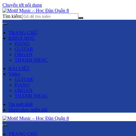
Chuyển tới nội dung
Tìm kiếm:
TRANG CHỦ
KHOÁ HỌC
PIANO
GUITAR
ORGAN
THANH NHẠC
BÀI VIẾT
Video
GUITAR
PIANO
ORGAN
THANH NHẠC
Tin mới nhất
Sheet nhạc miễn phí
TRANG CHỦ