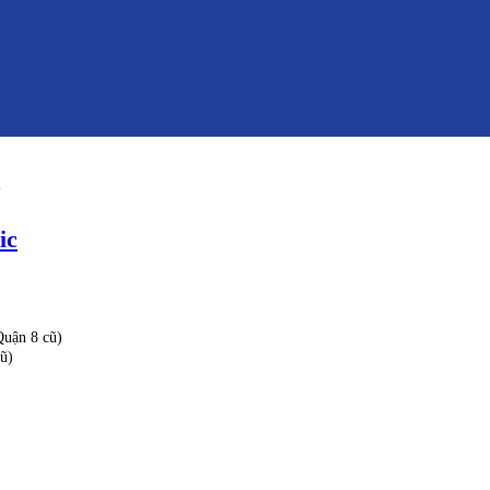
.
ic
uận 8 cũ)
ũ)