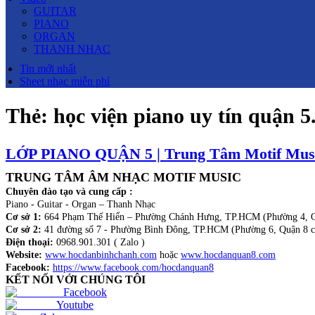
GUITAR
PIANO
ORGAN
THANH NHẠC
Tin mới nhất
Sheet nhạc miễn phí
Thẻ:
học viện piano uy tín quận 5
LỚP PIANO QUẬN 5 | Trung Tâm Motif Mus
TRUNG TÂM ÂM NHẠC MOTIF MUSIC
Chuyên đào tạo và cung cấp :
Piano - Guitar - Organ – Thanh Nhạc
Cơ sở 1:
664 Phạm Thế Hiển – Phường Chánh Hưng, TP.HCM (Phường 4, Q
Cơ sở 2:
41 đường số 7 - Phường Bình Đông, TP.HCM (Phường 6, Quận 8 c
Điện thoại:
0968.901.301 ( Zalo )
Website:
www.hocdanbinhchanh.com
hoặc
www.hocdanquan8.com
Facebook:
https://www.facebook.com/hocdanquan8
KẾT NỐI VỚI CHÚNG TÔI
Facebook
Youtube