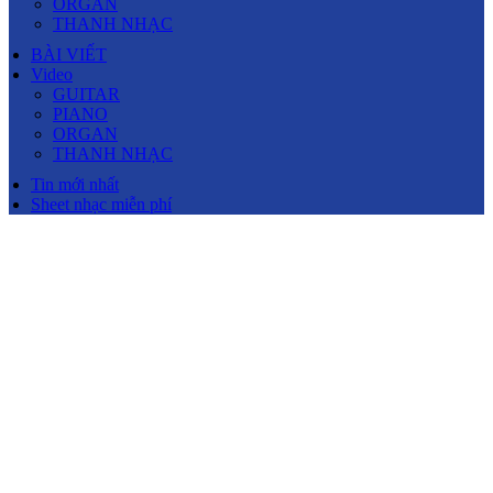
ORGAN
THANH NHẠC
BÀI VIẾT
Video
GUITAR
PIANO
ORGAN
THANH NHẠC
Tin mới nhất
Sheet nhạc miễn phí