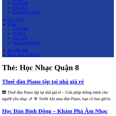
GUITAR
ORGAN
THANH NHẠC
BÀI VIẾT
Video
GUITAR
PIANO
ORGAN
THANH NHẠC
Tin mới nhất
Sheet nhạc miễn phí
Thẻ:
Học Nhạc Quận 8
Thuê đàn Piano tập tại nhà giá rẻ
🎹 Thuê đàn Piano tập tại nhà giá rẻ – Giải pháp thông minh cho
người yêu nhạc 🎶 🎯 Trước khi mua đàn Piano, bạn có bao giờ lo
Học Đàn Bình Đông – Khám Phá Âm Nhạc