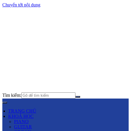
Chuyển tới nội dung
Tìm kiếm:
TRANG CHỦ
KHOÁ HỌC
PIANO
GUITAR