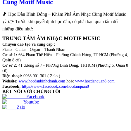
Cùng Motif Music
🎵 Học Đàn Bình Đông – Khám Phá Âm Nhạc Cùng Motif Music
🎶 👉 Trước khi quyết định học đàn, có phải bạn quan tâm đến
những điều như:
TRUNG TÂM ÂM NHẠC MOTIF MUSIC
Chuyên đào tạo và cung cấp :
Piano - Guitar - Organ – Thanh Nhạc
Cơ sở 1:
664 Phạm Thế Hiển – Phường Chánh Hưng, TP.HCM (Phường 4,
Quận 8 cũ)
Cơ sở 2:
41 đường số 7 - Phường Bình Đông, TP.HCM (Phường 6, Quận 8
cũ)
Điện thoại:
0968.901.301 ( Zalo )
Website:
www.hocdanbinhchanh.com
hoặc
www.hocdanquan8.com
Facebook:
https://www.facebook.com/hocdanquan8
KẾT NỐI VỚI CHÚNG TÔI
Facebook
Youtube
Zalo