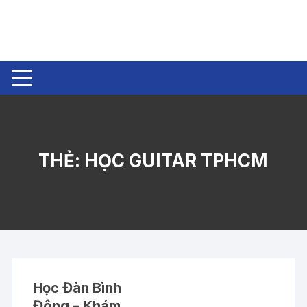
Chuyển
tới
nội
dung
THẺ:
HỌC GUITAR TPHCM
Học Đàn Bình
Đông – Khám