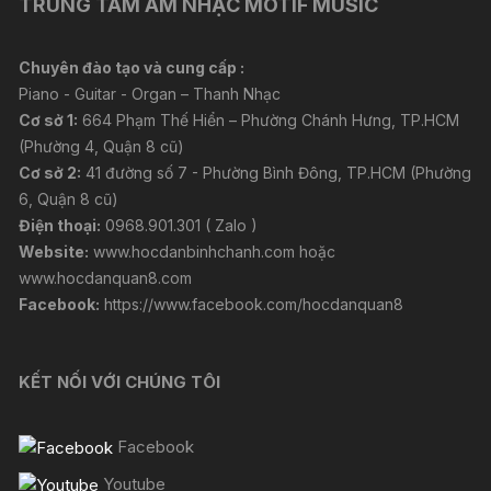
TRUNG TÂM ÂM NHẠC MOTIF MUSIC
Chuyên đào tạo và cung cấp :
Piano - Guitar - Organ – Thanh Nhạc
Cơ sở 1:
664 Phạm Thế Hiển – Phường Chánh Hưng, TP.HCM
(Phường 4, Quận 8 cũ)
Cơ sở 2:
41 đường số 7 - Phường Bình Đông, TP.HCM (Phường
6, Quận 8 cũ)
Điện thoại:
0968.901.301 ( Zalo )
Website:
www.hocdanbinhchanh.com
hoặc
www.hocdanquan8.com
Facebook:
https://www.facebook.com/hocdanquan8
KẾT NỐI VỚI CHÚNG TÔI
Facebook
Youtube