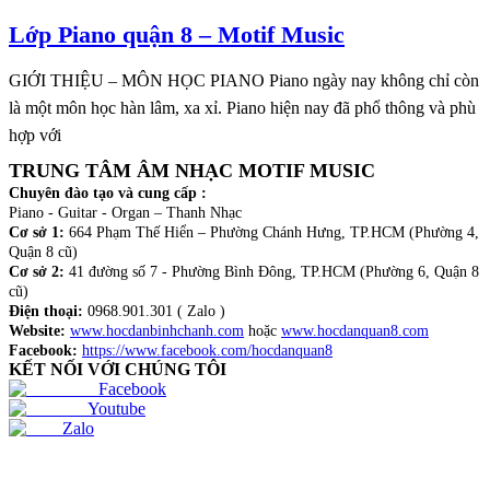
Lớp Piano quận 8 – Motif Music
GIỚI THIỆU – MÔN HỌC PIANO Piano ngày nay không chỉ còn
là một môn học hàn lâm, xa xỉ. Piano hiện nay đã phổ thông và phù
hợp với
TRUNG TÂM ÂM NHẠC MOTIF MUSIC
Chuyên đào tạo và cung cấp :
Piano - Guitar - Organ – Thanh Nhạc
Cơ sở 1:
664 Phạm Thế Hiển – Phường Chánh Hưng, TP.HCM (Phường 4,
Quận 8 cũ)
Cơ sở 2:
41 đường số 7 - Phường Bình Đông, TP.HCM (Phường 6, Quận 8
cũ)
Điện thoại:
0968.901.301 ( Zalo )
Website:
www.hocdanbinhchanh.com
hoặc
www.hocdanquan8.com
Facebook:
https://www.facebook.com/hocdanquan8
KẾT NỐI VỚI CHÚNG TÔI
Facebook
Youtube
Zalo