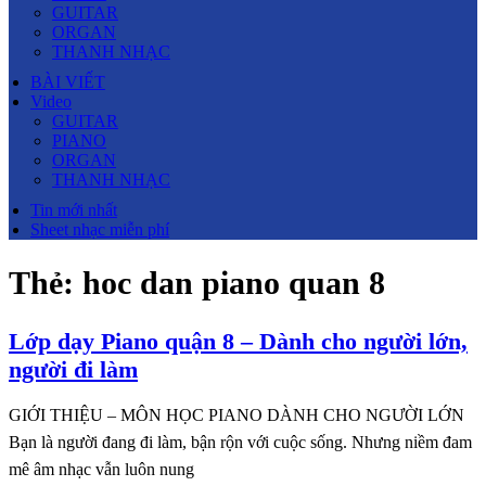
GUITAR
ORGAN
THANH NHẠC
BÀI VIẾT
Video
GUITAR
PIANO
ORGAN
THANH NHẠC
Tin mới nhất
Sheet nhạc miễn phí
Thẻ:
hoc dan piano quan 8
Lớp dạy Piano quận 8 – Dành cho người lớn,
người đi làm
GIỚI THIỆU – MÔN HỌC PIANO DÀNH CHO NGƯỜI LỚN
Bạn là người đang đi làm, bận rộn với cuộc sống. Nhưng niềm đam
mê âm nhạc vẫn luôn nung