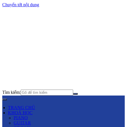
Chuyển tới nội dung
Tìm kiếm:
TRANG CHỦ
KHOÁ HỌC
PIANO
GUITAR