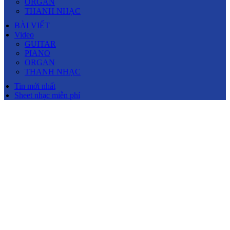
ORGAN
THANH NHẠC
BÀI VIẾT
Video
GUITAR
PIANO
ORGAN
THANH NHẠC
Tin mới nhất
Sheet nhạc miễn phí