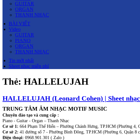
GUITAR
ORGAN
THANH NHẠC
BÀI VIẾT
Video
GUITAR
PIANO
ORGAN
THANH NHẠC
Tin mới nhất
Sheet nhạc miễn phí
Thẻ:
HALLELUJAH
HALLELUJAH (Leonard Cohen) | Sheet nhạc 
TRUNG TÂM ÂM NHẠC MOTIF MUSIC
Chuyên đào tạo và cung cấp :
Piano - Guitar - Organ – Thanh Nhạc
Cơ sở 1:
664 Phạm Thế Hiển – Phường Chánh Hưng, TP.HCM (Phường 4, Q
Cơ sở 2:
41 đường số 7 - Phường Bình Đông, TP.HCM (Phường 6, Quận 8 c
Điện thoại:
0968.901.301 ( Zalo )