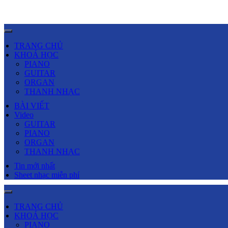
TRANG CHỦ
KHOÁ HỌC
PIANO
GUITAR
ORGAN
THANH NHẠC
BÀI VIẾT
Video
GUITAR
PIANO
ORGAN
THANH NHẠC
Tin mới nhất
Sheet nhạc miễn phí
TRANG CHỦ
KHOÁ HỌC
PIANO