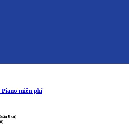
Piano miễn phí
uận 8 cũ)
ũ)