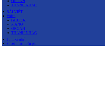
ORGAN
THANH NHẠC
BÀI VIẾT
Video
GUITAR
PIANO
ORGAN
THANH NHẠC
Tin mới nhất
Sheet nhạc miễn phí