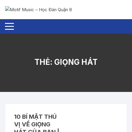
Chuyển
tới
nội
dung
THẺ:
GIỌNG HÁT
10 BÍ MẬT THÚ
VỊ VỀ GIỌNG
HÁT CỦA BẠN |