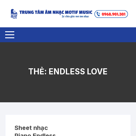
Chuyển
tới
nội
dung
THẺ:
ENDLESS LOVE
Sheet nhạc
Piano Endless