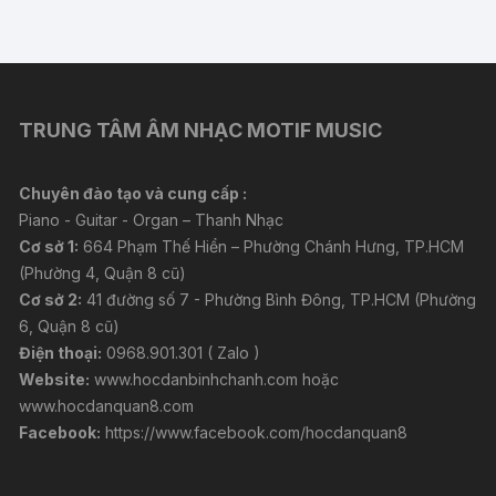
viết
TRUNG TÂM ÂM NHẠC MOTIF MUSIC
Chuyên đào tạo và cung cấp :
Piano - Guitar - Organ – Thanh Nhạc
Cơ sở 1:
664 Phạm Thế Hiển – Phường Chánh Hưng, TP.HCM
(Phường 4, Quận 8 cũ)
Cơ sở 2:
41 đường số 7 - Phường Bình Đông, TP.HCM (Phường
6, Quận 8 cũ)
Điện thoại:
0968.901.301 ( Zalo )
Website:
www.hocdanbinhchanh.com
hoặc
www.hocdanquan8.com
Facebook:
https://www.facebook.com/hocdanquan8