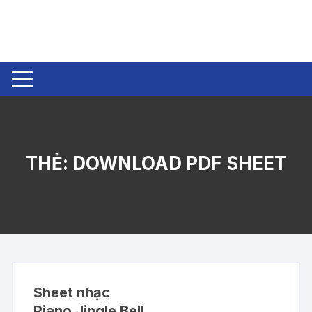
Chuyển
tới
nội
dung
THẺ:
DOWNLOAD PDF SHEET
Sheet nhạc
Piano Jingle Bell