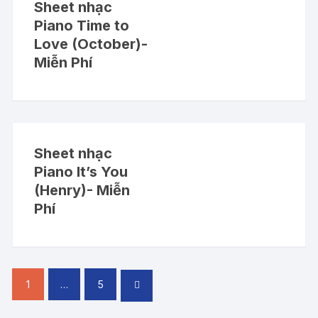
Sheet nhạc
Piano Time to
Love (October)-
Miễn Phí
Sheet nhạc
Piano It’s You
(Henry)- Miễn
Phí
Điều
1
…
5
hướng
bài