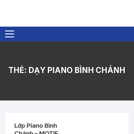
Chuyển
tới
nội
dung
THẺ:
DẠY PIANO BÌNH CHÁNH
Lớp Piano Bình
Chánh – MOTIF