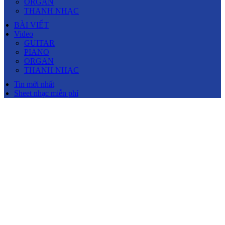
ORGAN
THANH NHẠC
BÀI VIẾT
Video
GUITAR
PIANO
ORGAN
THANH NHẠC
Tin mới nhất
Sheet nhạc miễn phí