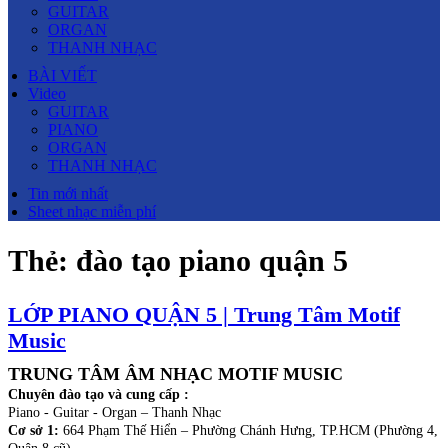
GUITAR
ORGAN
THANH NHẠC
BÀI VIẾT
Video
GUITAR
PIANO
ORGAN
THANH NHẠC
Tin mới nhất
Sheet nhạc miễn phí
Thẻ:
đào tạo piano quận 5
LỚP PIANO QUẬN 5 | Trung Tâm Motif
Music
TRUNG TÂM ÂM NHẠC MOTIF MUSIC
Chuyên đào tạo và cung cấp :
Piano - Guitar - Organ – Thanh Nhạc
Cơ sở 1:
664 Phạm Thế Hiển – Phường Chánh Hưng, TP.HCM (Phường 4,