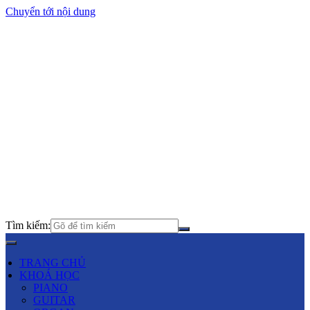
Chuyển tới nội dung
Tìm kiếm:
TRANG CHỦ
KHOÁ HỌC
PIANO
GUITAR