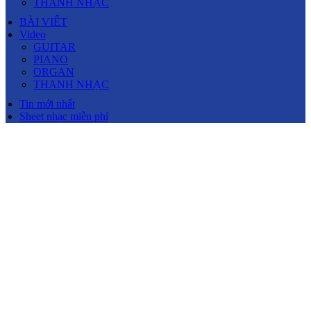
THANH NHẠC
BÀI VIẾT
Video
GUITAR
PIANO
ORGAN
THANH NHẠC
Tin mới nhất
Sheet nhạc miễn phí