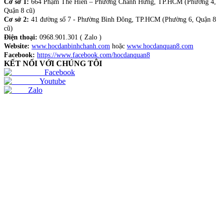
Cơ sở 1:
664 Phạm Thế Hiển – Phường Chánh Hưng, TP.HCM (Phường 4,
Quận 8 cũ)
Cơ sở 2:
41 đường số 7 - Phường Bình Đông, TP.HCM (Phường 6, Quận 8
cũ)
Điện thoại:
0968.901.301 ( Zalo )
Website:
www.hocdanbinhchanh.com
hoặc
www.hocdanquan8.com
Facebook:
https://www.facebook.com/hocdanquan8
KẾT NỐI VỚI CHÚNG TÔI
Facebook
Youtube
Zalo