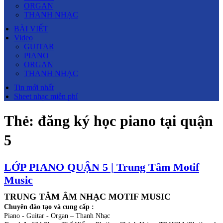
ORGAN
THANH NHẠC
BÀI VIẾT
Video
GUITAR
PIANO
ORGAN
THANH NHẠC
Tin mới nhất
Sheet nhạc miễn phí
Thẻ:
đăng ký học piano tại quận
5
LỚP PIANO QUẬN 5 | Trung Tâm Motif
Music
TRUNG TÂM ÂM NHẠC MOTIF MUSIC
Chuyên đào tạo và cung cấp :
Piano - Guitar - Organ – Thanh Nhạc